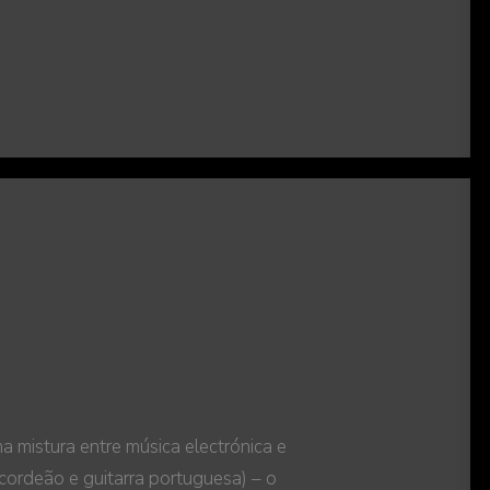
istura entre música electrónica e
cordeão e guitarra portuguesa) – o