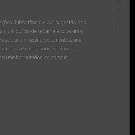
ções Subterrâneas», por sugestão dos
cam um bulício de taberna e colocam o
 escutar um rosário de lamentos; uma
ior nados e criados nos trejeitos do
o seu melhor nutridos pelos seus