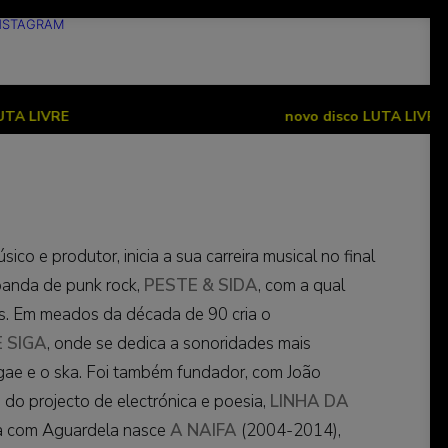
NSTAGRAM
E
novo disco LUTA LIVRE
úsico e produtor, inicia a sua carreira musical no final
anda de punk rock,
PESTE & SIDA
, com a qual
s. Em meados da década de 90 cria o
E SIGA
, onde se dedica a sonoridades mais
ae e o ska. Foi também fundador, com João
, do projecto de electrónica e poesia,
LINHA DA
ia com Aguardela nasce
A NAIFA
(2004-2014),