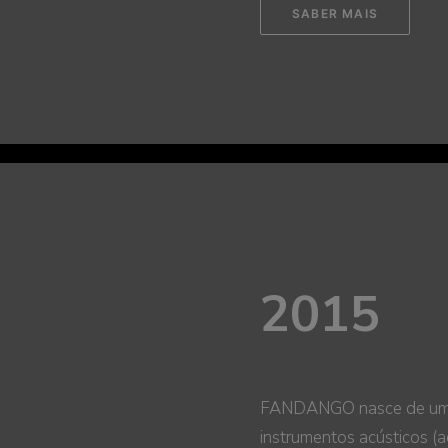
SABER MAIS
2015
FANDANGO nasce de uma m
instrumentos acústicos (a