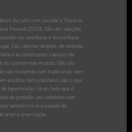
álbum da Luta Livre, sucede a Técnicas
esa Pessoal (2023). São dez canções
baseadas nas aventuras e desventuras
gal. Dez canções simples, de melodia
tarra e ao sintetizador, capazes de
e do ouvinte mais incauto. Não são
não são modernas nem tradicionais, nem
em eruditas nem populares, são o que
es de hipertensão; há um fado que é
eia de gratidão, um corridinho sem
, mas também há uma balada de
de amor e uma oração.