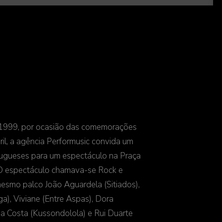
9, por ocasião das comemorações
l, a agência Performusic convida um
ugueses para um espectáculo na Praça
 O espectáculo chamava-se Rock e
mesmo palco João Aguardela (Sitiados),
ga), Viviane (Entre Aspas), Dora
 da Costa (Kussondolola) e Rui Duarte