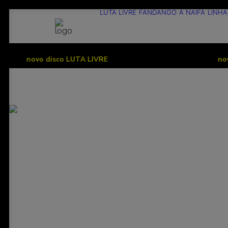
LUTA LIVRE
FANDANGO
A NAIFA
LINHA
vo disco LUTA LIVRE
novo disco 