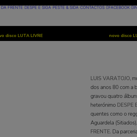
 DA FRENTE
DESPE E SIGA
PESTE & SIDA
CONTACTOS
FACEBOOK
I
LUTA LIVRE
novo disco LUTA LIVR
LUIS VARATOJO
, m
dos anos 80 com a b
gravou quatro álbun
heterónimo
DESPE 
quentes como o regg
Aguardela (Sitiados)
FRENTE
. Da parcer