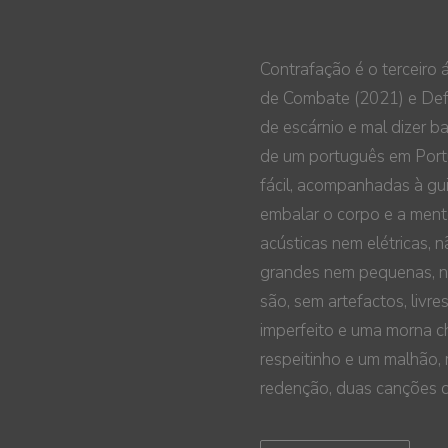
Contrafação é o terceiro 
de Combate (2021) e Def
de escárnio e mal dizer 
de um português em Portu
fácil, acompanhadas à gui
embalar o corpo e a ment
acústicas nem elétricas, 
grandes nem pequenas, n
são, sem artefactos, livr
imperfeito e uma morna ch
respeitinho e um malhão
redenção, duas canções 