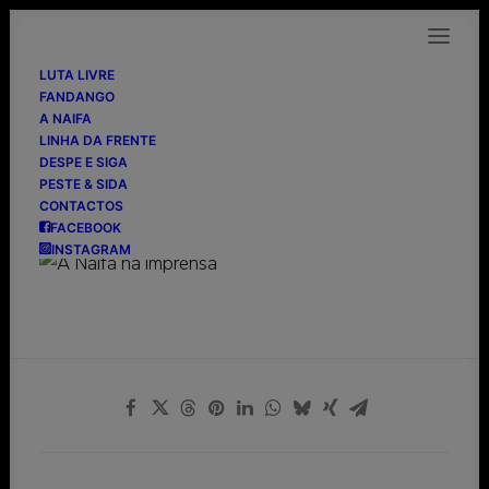
LUTA LIVRE
FANDANGO
A NAIFA
LINHA DA FRENTE
Diário de Notícias
DESPE E SIGA
PESTE & SIDA
CONTACTOS
27/02/2012
FACEBOOK
INSTAGRAM