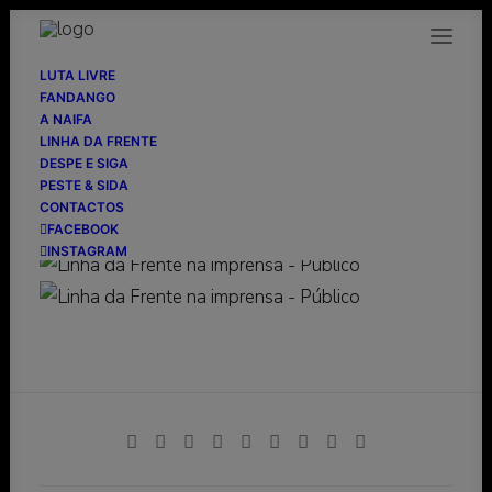
LUTA LIVRE
FANDANGO
A NAIFA
LINHA DA FRENTE
Público
DESPE E SIGA
PESTE & SIDA
CONTACTOS
08/02/2002
FACEBOOK
INSTAGRAM