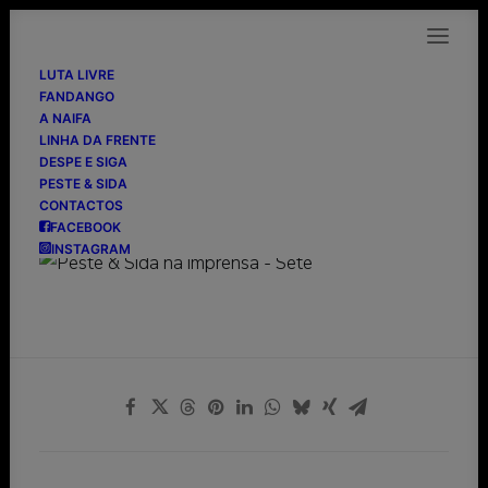
LUTA LIVRE
FANDANGO
A NAIFA
LINHA DA FRENTE
Sete
DESPE E SIGA
PESTE & SIDA
CONTACTOS
05/05/1990
FACEBOOK
INSTAGRAM