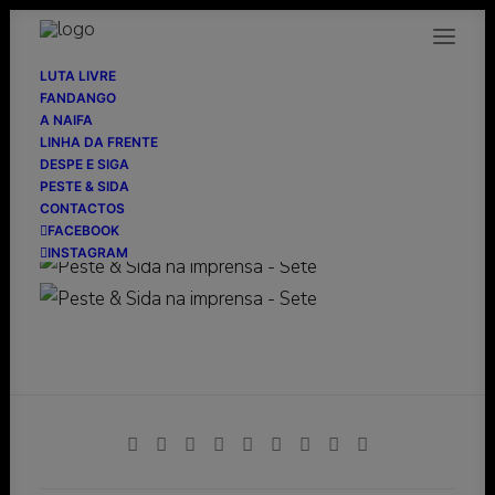
LUTA LIVRE
FANDANGO
A NAIFA
LINHA DA FRENTE
Sete
DESPE E SIGA
PESTE & SIDA
CONTACTOS
19/04/1989
FACEBOOK
INSTAGRAM