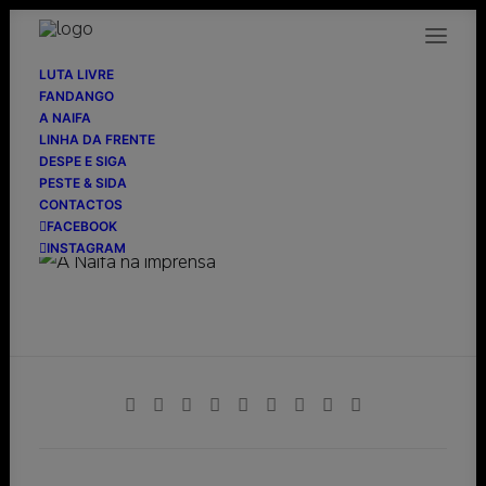
LUTA LIVRE
FANDANGO
A NAIFA
LINHA DA FRENTE
Time Out
DESPE E SIGA
PESTE & SIDA
CONTACTOS
08/06/2010
FACEBOOK
INSTAGRAM